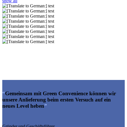
show all
“
Gemeinsam mit Green Convenience können wir
unsere Anlieferung beim ersten Versuch auf ein
neues Level heben
”
Gründer und Geschäftsführer